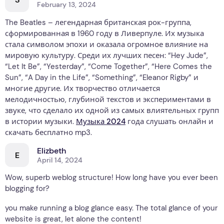
February 13, 2024
The Beatles – легендарная британская рок-группа,
сформированная в 1960 году в Ливерпуле. Их музыка
стала символом эпохи и оказала огромное влияние на
мировую культуру. Среди их лучших песен: “Hey Jude”,
“Let It Be”, “Yesterday”, “Come Together”, “Here Comes the
Sun”, “A Day in the Life”, “Something”, “Eleanor Rigby” и
многие другие. Их творчество отличается
мелодичностью, глубиной текстов и экспериментами в
звуке, что сделало их одной из самых влиятельных групп
в истории музыки.
Музыка 2024
года слушать онлайн и
скачать бесплатно mp3.
Elizbeth
E
April 14, 2024
Wow, superb weblog structure! How long have you ever been
blogging for?
you make running a blog glance easy. The total glance of your
website is great, let alone the content!