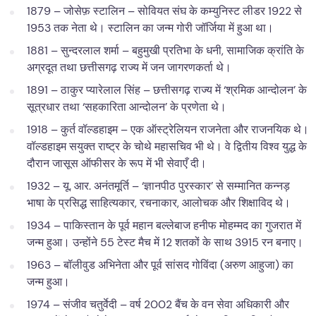
1879 – जोसेफ़ स्टालिन – सोवियत संघ के कम्युनिस्ट लीडर 1922 से
1953 तक नेता थे। स्टालिन का जन्म गोरी जॉर्जिया में हुआ था।
1881 – सुन्दरलाल शर्मा – बहुमुखी प्रतिभा के धनी, सामाजिक क्रांति के
अग्रदूत तथा छत्तीसगढ़ राज्य में जन जागरणकर्ता थे।
1891 – ठाकुर प्यारेलाल सिंह – छत्तीसगढ़ राज्य में ‘श्रमिक आन्दोलन’ के
सूत्रधार तथा ‘सहकारिता आन्दोलन’ के प्रणेता थे।
1918 – कुर्त वॉल्डहाइम – एक ऑस्ट्रेलियन राजनेता और राजनयिक थे।
वॉल्डहाइम सयुक्त राष्ट्र के चोथे महासचिव भी थे। वे द्वितीय विश्व युद्ध के
दौरान जासूस ऑफीसर के रूप में भी सेवाएँ दी।
1932 – यू. आर. अनंतमूर्ति – ‘ज्ञानपीठ पुरस्कार’ से सम्मानित कन्नड़
भाषा के प्रसिद्ध साहित्यकार, रचनाकार, आलोचक और शिक्षाविद थे।
1934 – पाकिस्तान के पूर्व महान बल्लेबाज हनीफ मोहम्मद का गुजरात में
जन्म हुआ। उन्होंने 55 टेस्ट मैच में 12 शतकों के साथ 3915 रन बनाए।
1963 – बॉलीवुड अभिनेता और पूर्व सांसद गोविंदा (अरुण आहुजा) का
जन्म हुआ।
1974 – संजीव चतुर्वेदी – वर्ष 2002 बैंच के वन सेवा अधिकारी और