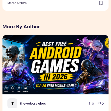
March 1, 2026
More By Author
Best Free Android Games in 2026: 25 Must-Play Mobile Ga
T
thewebcrawlers
0
0