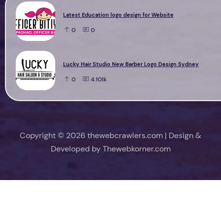
Latest Education logo design for Website
0
0
Lucky Hair Studio New Barber Logo Design Sydney
0
4.101k
Copyright © 2026 thewebcrawlers.com | Design &
Developed by
Thewebkorner.com