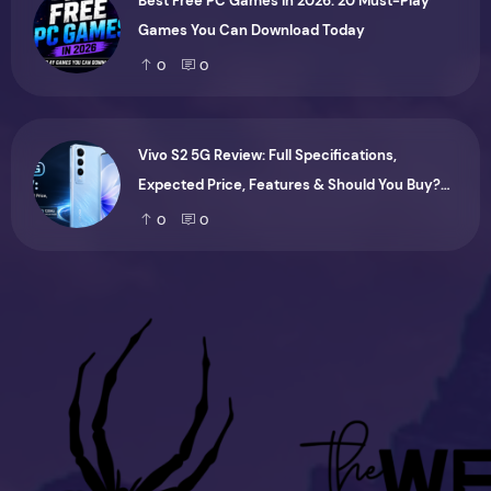
Best Free PC Games in 2026: 20 Must-Play
Games You Can Download Today
0
0
Vivo S2 5G Review: Full Specifications,
Expected Price, Features & Should You Buy?
(2026)
0
0