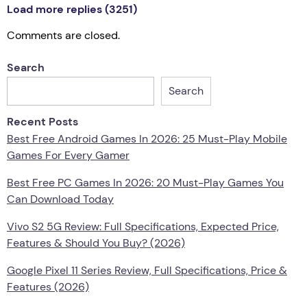
Load more replies (3251)
http://www.tlovertonet.com/
Comments are closed.
Search
Search
Recent Posts
Best Free Android Games In 2026: 25 Must-Play Mobile
Games For Every Gamer
Best Free PC Games In 2026: 20 Must-Play Games You
Can Download Today
Vivo S2 5G Review: Full Specifications, Expected Price,
Features & Should You Buy? (2026)
Google Pixel 11 Series Review, Full Specifications, Price &
Features (2026)