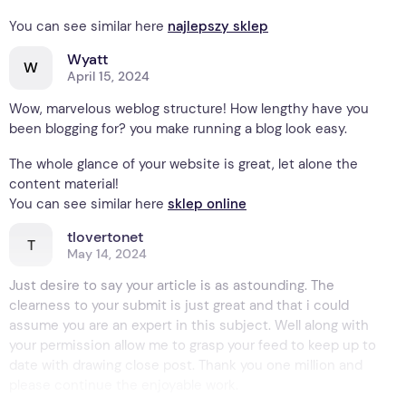
You can see similar here
najlepszy sklep
Wyatt
W
April 15, 2024
Wow, marvelous weblog structure! How lengthy have you
been blogging for? you make running a blog look easy.
The whole glance of your website is great, let alone the
content material!
You can see similar here
sklep online
tlovertonet
T
May 14, 2024
Just desire to say your article is as astounding. The
clearness to your submit is just great and that i could
assume you are an expert in this subject. Well along with
your permission allow me to grasp your feed to keep up to
date with drawing close post. Thank you one million and
please continue the enjoyable work.